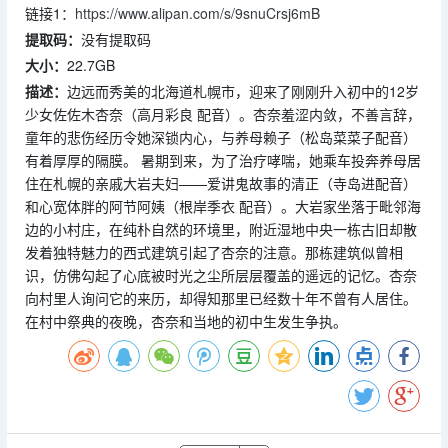
链接1：
https://www.alipan.com/s/9snuCrsj6mB
提取码：
没有提取码
大小：
22.7GB
描述：
边远而秀美的北海道札幌市，迎来了刚刚升入初中的12岁
少女佐佐木杏奈（高月彩良 配音）。杏奈羞涩内敛，不善言辞，
童年的悲伤经历令她深锁内心，与养母赖子（松岛菜菜子配音）
有着厚厚的隔膜。 暑期到来，为了治疗哮喘，她乘车投奔养母居
住在札幌的亲戚大岩夫妇——爱讲鬼故事的清正（寺岛进配音）
和心宽体胖的阿节阿姨（根岸季衣 配音）。大岩家坐落于毗邻海
边的小村庄，在纯朴自然的环境里，附近湿地中央一栋古旧却散
发着独特魅力的西式建筑引起了杏奈的注意。那栋建筑似曾相
识，仿佛勾起了心底被时光之尘所层层覆盖的遥远的记忆。杏奈
向村里人询问它的来历，却得知那里已经数十年不曾有人居住。
在村中祭典的夜晚，杏奈和当地的初中生发生争执。