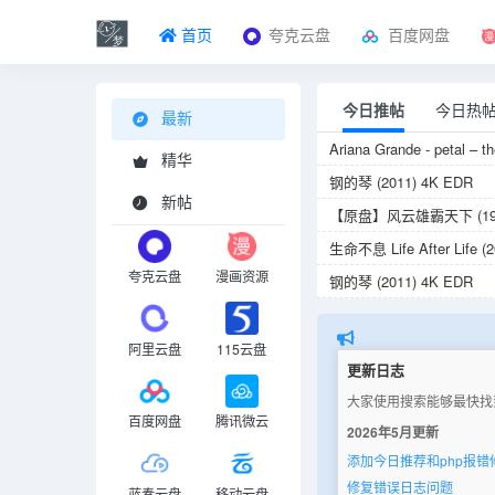
首页
夸克云盘
百度网盘
今日推帖
今日热
最新
Ariana Grande - petal – t
精华
钢的琴 (2011) 4K EDR
新帖
【原盘】风云雄霸天下 (199
生命不息 Life After Life (2
夸克云盘
漫画资源
钢的琴 (2011) 4K EDR
【原盘】风云雄霸天下 (199
钢的琴 (2011) 4K EDR
阿里云盘
115云盘
更新日志
【原盘】风云雄霸天下 (199
大家使用搜索能够最快找到想
我的荒糖恋爱 (2026) 10
百度网盘
腾讯微云
2026年5月更新
蜘蛛女之吻 Kiss of the Spi
添加今日推荐和php报错
失乐园 失楽園 (1997)
修复错误日志问题
蓝奏云盘
移动云盘