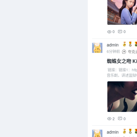
0
0
admin
6分钟前
夸克
蜘蛛女之吻 Kiss 
链接：链接1：http
音乐剧，讲述监狱中
2
0
admin