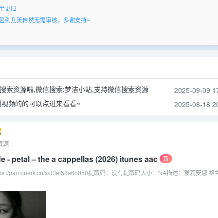
2005)
至更旧
签到几天自然无需审核，多谢支持~
961-P2P
靖姗 / 余文乐 / 于文文
索引，整体搜索性能提升
K HDR10+ 全8集 内封简繁
步加载，减少页面阻塞
版本
搜索资源啦,微信搜索:梦洁小站,支持微信搜索资源
2025-09-09 1
快了不少吧~)
刷视频的的可以点进来看看~
2025-08-18 2
资源
 - petal – the a cappellas (2026) itunes aac
新
输入框方便快速搜索
s://pan.quark.cn/s/d3ef58a6b050提取码：没有提取码大小：NA描述：爱莉安娜 
型