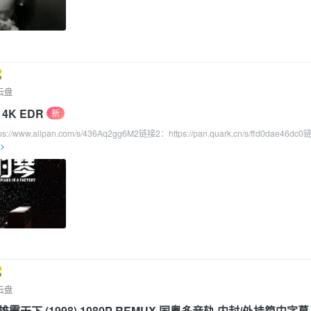
问题,115网盘资源问题,舔狗日记问题/li>
云盘
致资源缺少问题
了
 4K EDR
新
/www.alipan.com/s/436Aq2gg6M2链接2：https://pan.quark.cn/s/ffd0dae46dc
>
现在链接检测设置为了一个按钮,点击就可以检查链接是否有效了,如果有更好意见可以
以解决一些访问的问题
云盘
天下 (1998) 1080P REMUX 国粤多音轨 内封/外挂简中字幕