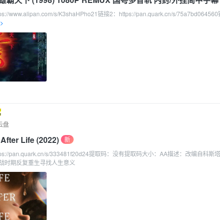
/www.alipan.com/s/K3shaHPho21链接2：https://pan.quark.cn/s/75a7bd0645
元素
>
板功能~
~
~
反馈功能,更换新光标
二级用户了
,否则需要审核(之前有发帖记录的默认提升到了二级用户)
ile添加(登录,注册,找回页面,发帖暂不添加)
重复结果归类)
辑调整
云盘
ter Life (2022)
新
件
s://pan.quark.cn/s/333481f20d24提取码：没有提取码大小：AA描述：改编自科斯
战时期反复重生寻找人生意义