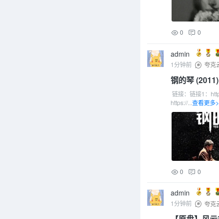
修复搜索排序的问题
游戏
随心所欲栏
修复搜索404问题
2025年5月更新
0
0
修复无法注册问题
admin
待修复: 特定页面搜索404
1分钟前
夸克
已修复:模型调用问题导
我靠,我舔狗日志怎么没
钢的琴 (2011)
修复无法注册问题
链接：链接1：https:/
https://...
查看更多>
2025年4月更新
修复服务器奔溃问题
由于之前进入帖子很慢,
说说看呢
服务器迁移完成
添加了一个CDN,应该可
0
0
服务器数据库更新完毕
fuck,垃圾服务器,草
admin
2025年3月更新
1分钟前
夸克
服务器更新完毕
【原盘】风云雄霸