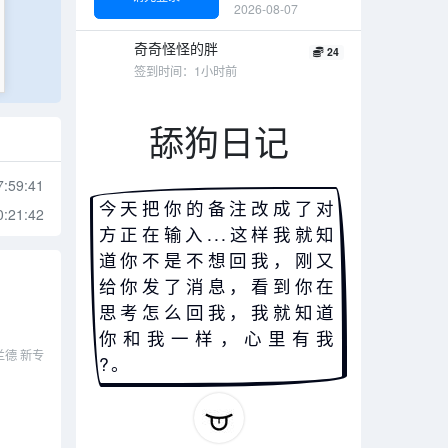
2026-08-07
1
0
1
0
奇奇怪怪的胖
24
签到时间：1小时前
1
0
1
0
舔狗日记
7:59:41
今天把你的备注改成了对
0:21:42
方正在输入...这样我就知
道你不是不想回我，刚又
给你发了消息，看到你在
思考怎么回我，我就知道
你和我一样，心里有我
格兰德 新专
?。
再来一
篇