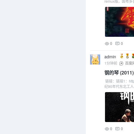
remux版，国粤
0
0
admin
1分钟前
百度
钢的琴 (2011)
链接：链接1：https
纪90年代东北工人
0
0