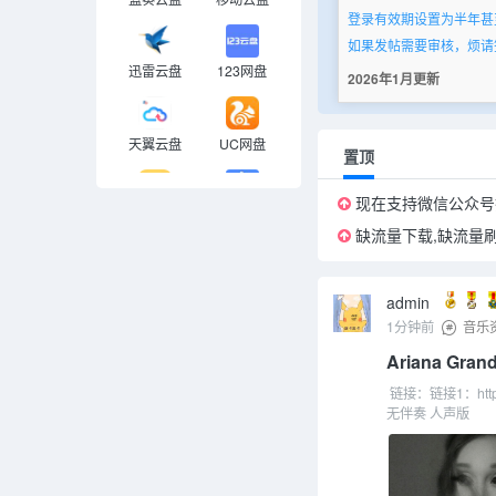
百慕大三角 The Triangle (
登录有效期设置为半年甚
如果发帖需要审核，烦请
龙的传人：孤旅 v1.6.75.56
迅雷云盘
123网盘
2026年1月更新
电影：绝密任务 (2026) 卢
优化查询逻辑，添加关键
谜探休格 第二季 (2024) 4
搜索结果统计数量改为异
天翼云盘
UC网盘
置顶
2025年9月更新
更换服务器,升级数据库
现在支持微信公众号
奶牛网盘
文叔叔
添加CDN(现在访问应该
缺流量下载,缺流量
添加一些频道资源
修复一部分错误
音乐资源
纪录片资源
admin
搜索框添加精准搜索功能
1分钟前
音乐
2025年8月更新
Ariana Grande
电视剧资源
动画资源
舔狗日记接口修复
移动端搜索结果添加搜索
链接：链接1：http
无伴奏 人声版
搜索结果展示对应网盘类
电影资源
短剧
2025年6月更新
舔狗日记更换接口地址