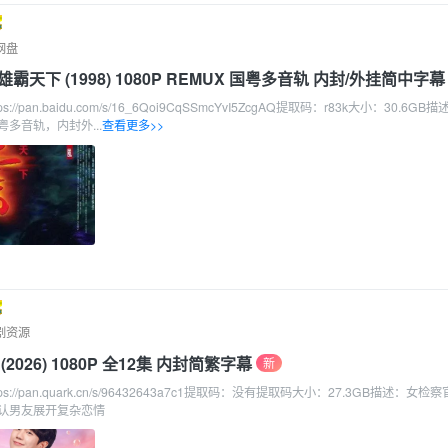
网盘
天下 (1998) 1080P REMUX 国粤多音轨 内封/外挂简中字幕
//pan.baidu.com/s/16_6Qoi9CqSSmcYvI5ZcgAQ提取码：r83k大小：30.6GB描
多音轨，内封外...
查看更多>>
剧资源
2026) 1080P 全12集 内封简繁字幕
新
s://pan.quark.cn/s/96432643a7c1提取码：没有提取码大小：27.3GB描述：女检
认男友展开复杂恋情