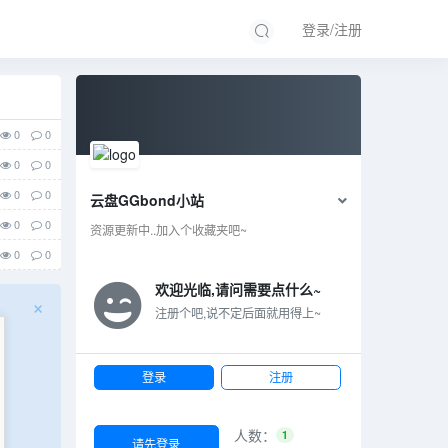
登录/注册
0
0
0
0
0
0
云盘GGbond小站
0
0
资源更新中..加入个收藏夹吧~
0
0
0
0
欢迎光临,请问需要点什么~
×
注册个吧,说不定后面就用得上~
0
0
0
0
0
0
登录
注册
2
0
人数：
1
0
1
请先登录