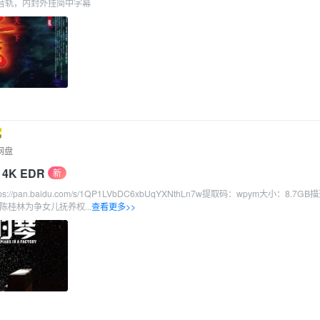
多音轨，内封外挂简中字幕
网盘
 4K EDR
新
://pan.baidu.com/s/1QP1LVbDC6xbUqYXNthLn7w提取码：wpym大小：8.7G
陈桂林为争女儿抚养权...
查看更多>>