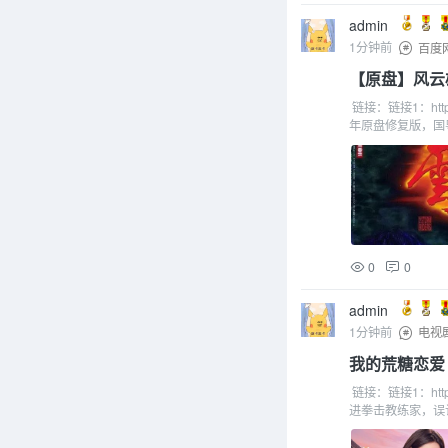
admin
1分钟前
百度
【原盘】风云雄霸
链接：链接1：https:
年原盘修复版，国粤
0
0
admin
1分钟前
电视
我的荒糖恋爱 (
链接：链接1：http
进拳击教练家，误