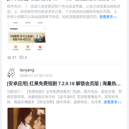
读，短剧无广告
软件亮点： 1、阅读小说还能定制个性化阅读界面，让自己阅读更加轻松舒
适； 2、自动保存你的阅读浏览记录，下次阅读自动跳转到相关页面； 3、
所有小说都可以自由选择章节阅读，轻松就能跳转到喜欢的...
查看更多>>
27
0
lanyang
2026-07-27 00:12:51
[安卓应用] 红果免费短剧 7.2.9.18 解锁会员版 | 海量热门
短剧
功能简介： 【免费短剧】全场免费观看热门短剧，都市热血、甜宠言情、赘
婿逆袭等等，海量短剧应有尽有 【金币福利】签到观看赚金币，提现秒到
账，看越多赚越多 【简洁流畅】操作简单，竖屏体验，支持滑...
查看更多>>