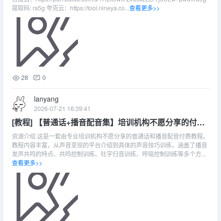
提取码: ra5g 夸克云：https://tool.nineya.co...
查看更多>>
28
0
lanyang
2026-07-21 16:39:41
[教程] 【普通话+播音配音集】培训机构不愿分享的付费
教程！
资源介绍 这是一套由专业培训机构不愿分享的普通话和播音配音付费教程。
教程内容丰富，从声音变现的平台介绍到具体的声音技巧训练，涵盖了播音
发声共鸣的特点、共鸣控制训练、吐字归音训练、呼吸控制训练等多个方...
查看更多>>