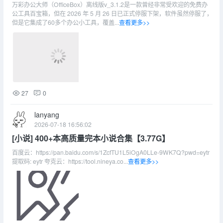
工具 终身免费版 [166MB]
万彩办公大师（OfficeBox）离线版v_3.1.2是一款曾经非常受欢迎的免费办
公工具百宝箱，但在 2026 年 5 月 26 日已正式停服下架，软件虽然停服了，
但是它集成了60多个办公小工具，覆盖...
查看更多>>
27
0
lanyang
2026-07-18 16:56:02
[小说] 400+本高质量完本小说合集【3.77G】
百度云：https://pan.baidu.com/s/1ZcfTU1L5iOgA0LLe-9WK7Q?pwd=eytr
提取码: eytr 夸克云：https://tool.nineya.co...
查看更多>>