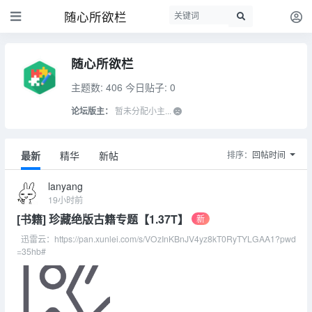
随心所欲栏
随心所欲栏
主题数: 406
今日贴子: 0
论坛版主：
暂未分配小主...
最新
精华
新帖
排序：
回帖时间
lanyang
19小时前
[书籍] 珍藏绝版古籍专题【1.37T】
新
迅雷云：https://pan.xunlei.com/s/VOzInKBnJV4yz8kT0RyTYLGAA1?pwd
=35hb#