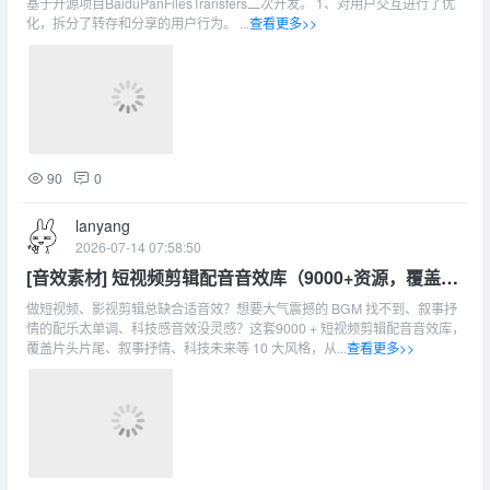
基于开源项目BaiduPanFilesTransfers二次开发。 1、对用户交互进行了优
化，拆分了转存和分享的用户行为。 ...
查看更多>>
90
0
lanyang
2026-07-14 07:58:50
[音效素材] 短视频剪辑配音音效库（9000+资源，覆盖10
大风格，影视/短视频创作必备）
做短视频、影视剪辑总缺合适音效？想要大气震撼的 BGM 找不到、叙事抒
情的配乐太单调、科技感音效没灵感？这套9000 + 短视频剪辑配音音效库，
覆盖片头片尾、叙事抒情、科技未来等 10 大风格，从...
查看更多>>