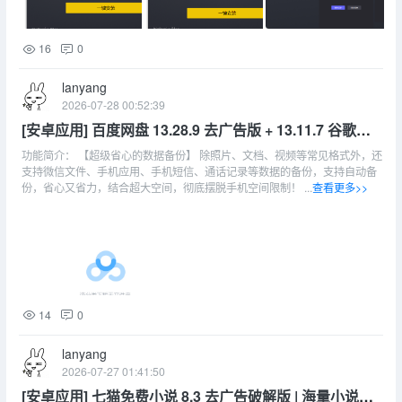
16
0
lanyang
2026-07-28 00:52:39
[安卓应用] 百度网盘 13.28.9 去广告版 + 13.11.7 谷歌内
置模块版
功能简介： 【超级省心的数据备份】 除照片、文档、视频等常见格式外，还
支持微信文件、手机应用、手机短信、通话记录等数据的备份，支持自动备
份，省心又省力，结合超大空间，彻底摆脱手机空间限制！ ...
查看更多>>
14
0
lanyang
2026-07-27 01:41:50
[安卓应用] 七猫免费小说 8.3 去广告破解版 | 海量小说阅