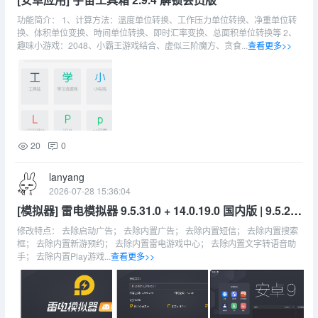
功能简介： 1、计算方法：溫度单位转换、工作压力单位转换、净重单位转
换、体积单位变换、時间单位转换、即时汇率变换、总面积单位转换等 2、
趣味小游戏：2048、小霸王游戏结合、虚似三阶魔方、贪食...
查看更多>>
20
0
lanyang
2026-07-28 15:36:04
[模拟器] 雷电模拟器 9.5.31.0 + 14.0.19.0 国内版 | 9.5.27.
0 + 14.0.18.0 海外版 | 去广告版
修改特点： 去除启动广告； 去除内置广告； 去除内置短信； 去除内置搜索
框； 去除内置新游预约； 去除内置雷电游戏中心； 去除内置文字转语音助
手； 去除内置Play游戏...
查看更多>>