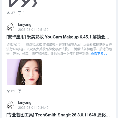
37
0
lanyang
2026-08-01 19:51:30
[安卓应用] 玩美彩妆 YouCam Makeup 6.45.1 解锁会员
版
功能简介： 一键虚拟试妆 体验最强大的虚拟试妆App！玩美彩妆提供数百种
流行AR妆容，以及各大美妆品牌化妆品试妆。一键尝试各种色号、质地的唇
膏、眼妆、修容、腮红和粉底。让你的每一张照片都光彩动...
查看更多>>
31
0
lanyang
2026-08-01 19:34:40
[专业截图工具] TechSmith Snagit 26.3.0.11648 汉化直