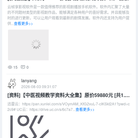
云帧享影视软件是一款值得推荐的影视剧播放手机软件。软件内汇聚了大量
的不同题材类型的影视剧作品，能够满足各种用户的喜好需求。并且能够及
时的进行更新，可以让用户观看到最新的剧情发展。软件内还支持为用户提
供...
查看更多>>
15
0
lanyang
2026-08-03 09:31:07
[资料]【中医视频教学资料大全集】原价59880元 [共1.18
T]
迅雷云：https://pan.xunlei.com/s/VOymAM_KfG2vuL-7-cIKSkt2A1?pwd=c
2c9# UC云：https://drive.uc.cn/s/6c7a7...
查看更多>>