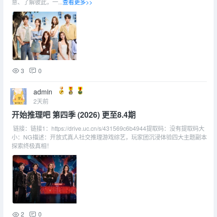
意、了解彼此，一...
查看更多>>
3
0
admin
2天前
开始推理吧 第四季 (2026) 更至8.4期
链接：链接1：https://drive.uc.cn/s/431569c6b4944提取码：没有提取码大
小：NG描述：开放式真人社交推理游戏综艺，玩家团沉浸体验四大主题副本
探索终极真相！
2
0