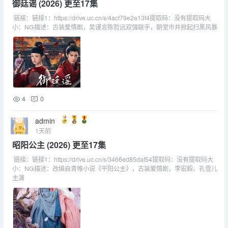
御廷谣 (2026) 更至17集
链接：链接1：https://drive.uc.cn/s/4acf79e2a13f4提取码：没有提取码大
小：NG描述：古装爱情剧，吴谨言陈哲远双强联手，朝堂市井掀起扫黑风暴
4
0
admin
1天前
昭阳公主 (2026) 更至17集
链接：链接1：https://drive.uc.cn/s/3466ed85daf54提取码：没有提取码大
小：NG描述：改编自青帷小说《平阳公主》，古装爱情剧，李宏毅、孔雪儿
主演