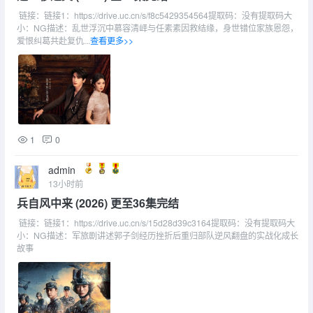
链接：链接1：https://drive.uc.cn/s/f8c5429354564提取码：没有提取码大
小：NG描述：乱世浮沉中慕容清峄与任素素因救结缘，身世错位家族恩怨，
爱恨纠葛共赴复仇...
查看更多>>
1
0
admin
13小时前
兵自风中来 (2026) 更至36集完结
链接：链接1：https://drive.uc.cn/s/15d28d39c3164提取码：没有提取码大
小：NG描述：军旅剧讲述郭子剑经历挫折后重归部队逆风翻盘的实战化成长
故事