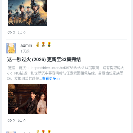
2
0
admin
1天前
这一秒过火 (2026) 更新至33集完结
链接：链接1：https://drive.uc.cn/s/d3978f5e6c314提取码：没有提取码大
小：NG描述：乱世浮沉中慕容清峄与任素素因相救结缘，身世错位家族恩
怨，爱恨纠葛共赴复...
查看更多>>
2
0