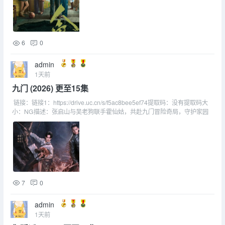
6
0
admin
1天前
九门 (2026) 更至15集
链接：链接1：https://drive.uc.cn/s/f5ac8bee5ef74提取码：没有提取码大
小：NG描述：张启山与吴老狗联手霍仙姑，共赴九门冒险奇局，守护家园
7
0
admin
1天前