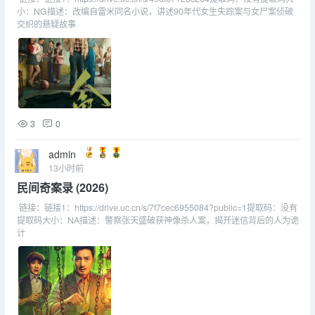
小：NG描述：改编自雷米同名小说，讲述90年代女生失踪案与女尸案侦破
交织的悬疑故事
3
0
admin
13小时前
民间奇案录 (2026)
链接：链接1：https://drive.uc.cn/s/7f7cec6955084?public=1提取码：没有
提取码大小：NA描述：警察张天盛破获神像杀人案，揭开迷信背后的人为诡
计