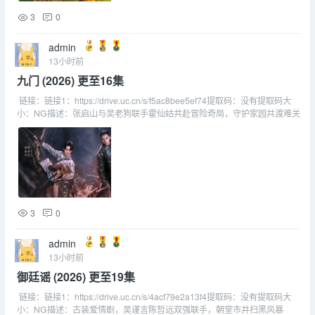
3
0
admin
13小时前
九门 (2026) 更至16集
链接：链接1：https://drive.uc.cn/s/f5ac8bee5ef74提取码：没有提取码大
小：NG描述：张启山与吴老狗联手霍仙姑共赴冒险奇局，守护家园共渡难关
3
0
admin
13小时前
御廷谣 (2026) 更至19集
链接：链接1：https://drive.uc.cn/s/4acf79e2a13f4提取码：没有提取码大
小：NG描述：古装爱情剧，吴谨言陈哲远双强联手，朝堂市井扫黑风暴