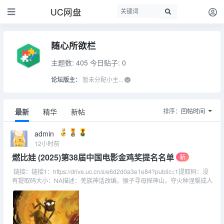
UC网盘
随心所欲栏
主题数: 405
今日贴子: 0
论坛版主：
暂未分配小主...
最新
精华
新帖
排序：
回帖时间
admin
12小时前
燃比娃 (2025)第38届中国电影金鸡奖提名名单
新
链接：链接1：https://drive.uc.cn/s/e6d2d0a3e1e84?public=1提取码：没
有提取码大小：NA描述：羌族神话改编，猴子寻母探神山，夺火种涅槃成人