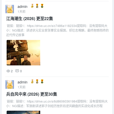
admin
1天前
江海潮生 (2026) 更至22集
链接：链接1：https://drive.uc.cn/s/c7486a1182334提取码：没有提取码大
小：NG描述：讲述状元实业家张謇实业报国，却壮志难酬，最终抱憾而终的
近代传记故事
2
0
admin
1天前
兵自风中来 (2026) 更至30集
链接：链接1：https://drive.uc.cn/s/6d86060361984提取码：没有提取码大
小：NG描述：军旅剧讲述郭子剑经历挫折后逆风翻盘的实战化成长历程