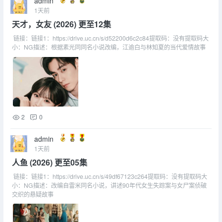
admin
1天前
天才，女友 (2026) 更至12集
链接：链接1：https://drive.uc.cn/s/d52200d6c2c84提取码：没有提取码大
小：NG描述：根据素光同同名小说改编，江逾白与林知夏的当代爱情故事
2
0
admin
1天前
人鱼 (2026) 更至05集
链接：链接1：https://drive.uc.cn/s/49df67123c264提取码：没有提取码大
小：NG描述：改编自雷米同名小说，讲述90年代女生失踪案与女尸案侦破
交织的悬疑故事