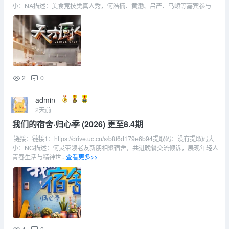
小：NA描述：美食竞技类真人秀，何浩楠、黄渤、吕严、马頔等嘉宾参与
2
0
admin
2天前
我们的宿舍·归心季 (2026) 更至8.4期
链接：链接1：https://drive.uc.cn/s/b8f6d179e6b94提取码：没有提取码大
小：NG描述：何炅带领老友新朋相聚宿舍，共进晚餐交流倾诉，展现年轻人
青春生活与精神世...
查看更多>>