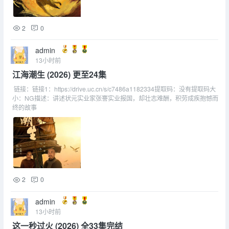
2
0
admin
13小时前
江海潮生 (2026) 更至24集
链接：链接1：https://drive.uc.cn/s/c7486a1182334提取码：没有提取码大
小：NG描述：讲述状元实业家张謇实业报国，却壮志难酬，积劳成疾抱憾而
终的故事
2
0
admin
13小时前
这一秒过火 (2026) 全33集完结