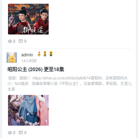
2
0
admin
14小时前
昭阳公主 (2026) 更至18集
链接：链接1：https://drive.uc.cn/s/c002e3afbf674提取码：没有提取码大
小：NG描述：改编自青帷小说《平阳公主》，古装爱情剧，李宏毅、孔雪儿
主演
2
0